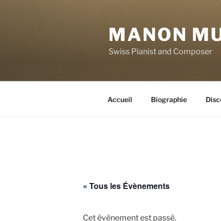
Aller
au
MANON M
contenu
principal
Swiss Pianist and Composer
Accueil
Biographie
Disc
« Tous les Évènements
Cet évènement est passé.