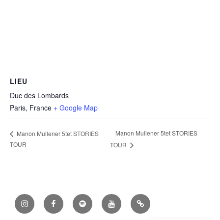
LIEU
Duc des Lombards
Paris
,
France
+ Google Map
Manon Mullener 5tet STORIES
Manon Mullener 5tet STORIES
TOUR
TOUR
Instagram
Facebook
Spotify
YouTube
Apple
Music