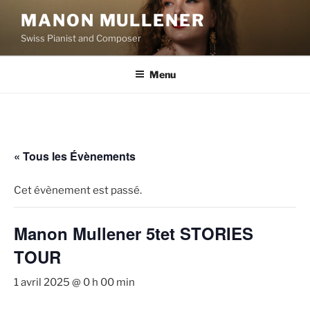
Aller
MANON MULLENER
au
Swiss Pianist and Composer
contenu
principal
Menu
« Tous les Évènements
Cet évènement est passé.
Manon Mullener 5tet STORIES
TOUR
1 avril 2025 @ 0 h 00 min